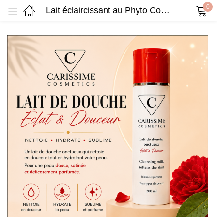
0
Lait éclaircissant au Phyto Complex SK CLAIRISSIME 500ml – CLAIRISSIME
Sign in
Remember me
Lost password?
Log in
Create an account