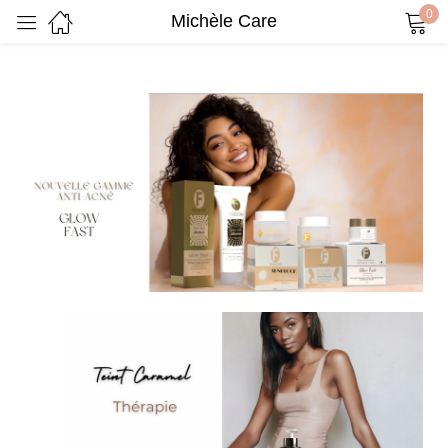
0
Michèle Care
Sign in
Remember me
Lost password?
Log in
Create an account