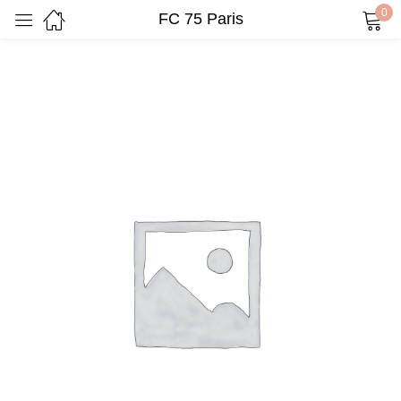
0
FC 75 Paris
Sign in
Remember me
Lost password?
Log in
Create an account