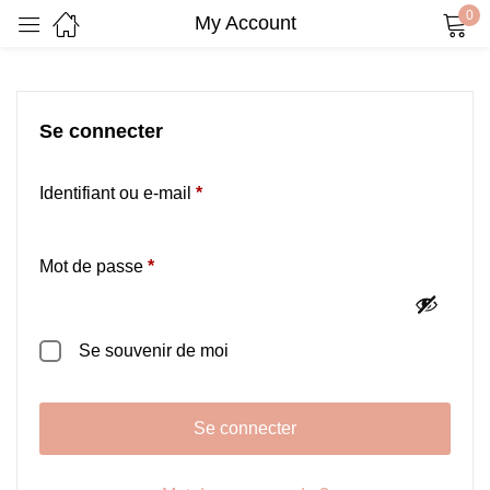
0
My Account
Sign in
Se connecter
Remember me
Lost password?
Identifiant ou e-mail
*
Log in
Mot de passe
*
Create an account
Se souvenir de moi
Se connecter