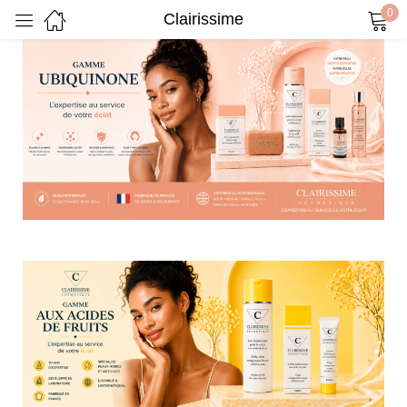
0
Clairissime
Sign in
Remember me
Lost password?
Log in
Create an account