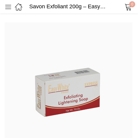
0
Savon Exfoliant 200g – EasyWhite Express Intense 7 Jours
Sign in
Remember me
Lost password?
Log in
Create an account