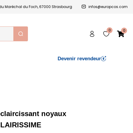
e du Maréchal du Foch, 67000 Strasbourg
infos@europcos.com
0
0
Devenir revendeur
laircissant noyaux
 CLAIRISSIME