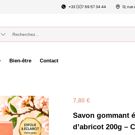
+33 (0)7 69 57 34 44
13, ru
Bien-être
Contact
7,80
€
Savon gommant éc
d’abricot 200g –