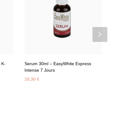
 K-
Serum 30ml – EasyWhite Express
Gel Douche 
Intense 7 Jours
500ml – Easy
10,30
€
9,50
10,00
€