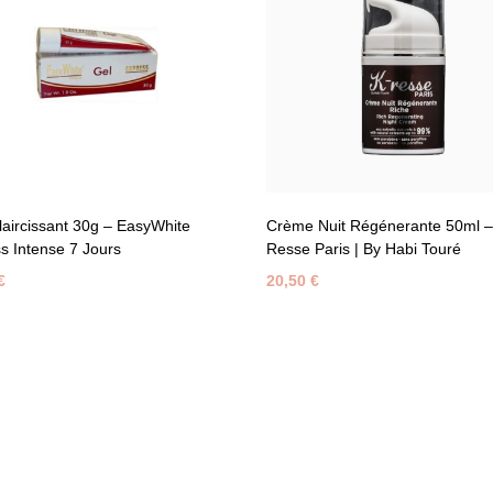
laircissant 30g – EasyWhite
Crème Nuit Régénerante 50ml –
s Intense 7 Jours
Resse Paris | By Habi Touré
€
20,50
€