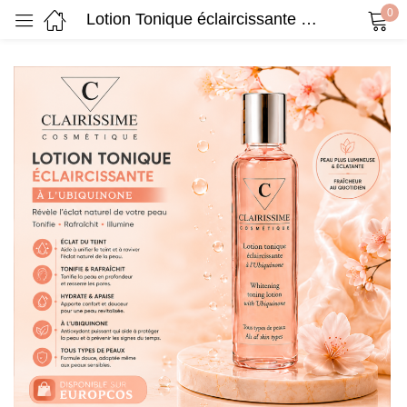
0
Lotion Tonique éclaircissante à l’Ubiquinone – CLAIRISSIME
Sign in
Remember me
Lost password?
Log in
Create an account