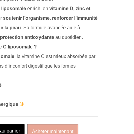
 liposomale
enrichi en
vitamine D, zinc et
ur
soutenir l’organisme, renforcer l’immunité
de la peau
. Sa formule avancée aide à
et protection antioxydante
au quotidien.
ne C liposomale ?
somale
, la vitamine C est mieux absorbée par
 d’inconfort digestif que les formes
é
nergique
 au panier
Acheter maintenant