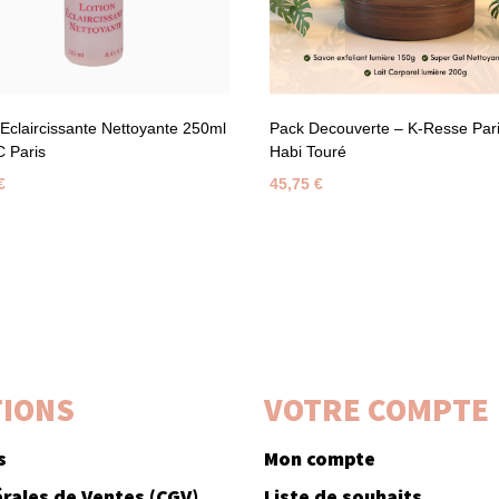
 Eclaircissante Nettoyante 250ml
Pack Decouverte – K-Resse Pari
C Paris
Habi Touré
€
45,75
€
IONS
VOTRE COMPTE
s
Mon compte
rales de Ventes (CGV)
Liste de souhaits