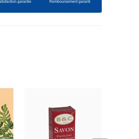
atisfaction garantie
Remboursement garanti