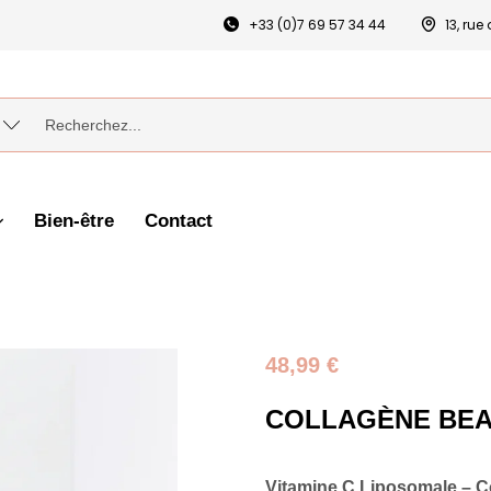
+33 (0)7 69 57 34 44
13, ru
Bien-être
Contact
48,99
€
COLLAGÈNE BEAU
Vitamine C Liposomale – Co