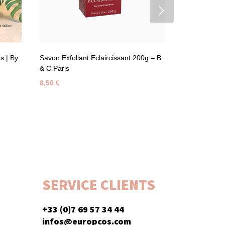
s | By
Savon Exfoliant Eclaircissant 200g – B
Super Gel Ne
& C Paris
Paris | By Ha
8,50
€
19,00
€
SERVICE CLIENTS
+33 (0)7 69 57 34 44
infos@europcos.com